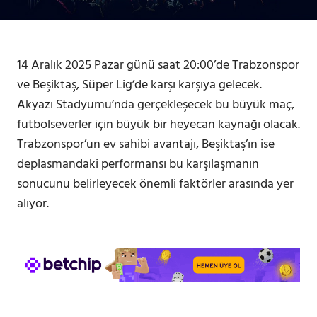
14 Aralık 2025 Pazar günü saat 20:00’de Trabzonspor
ve Beşiktaş, Süper Lig’de karşı karşıya gelecek.
Akyazı Stadyumu’nda gerçekleşecek bu büyük maç,
futbolseverler için büyük bir heyecan kaynağı olacak.
Trabzonspor’un ev sahibi avantajı, Beşiktaş’ın ise
deplasmandaki performansı bu karşılaşmanın
sonucunu belirleyecek önemli faktörler arasında yer
alıyor.