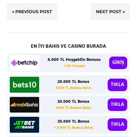
Yazı
PREVIOUS POST
NEXT POST
gezinmesi
EN İYI BAHIS VE CASINO BURADA
6.000 TL Hoşgeldin Bonusu
GİRİŞ
+ 80 Freespin
20.000 TL Bonus
TIKLA
5000 TL Bedava Bahis
20.000 TL Bonus
TIKLA
3000 TL Bedava Bahis
20.000 TL Bonus
TIKLA
+ 5.000 TL Bedava Bahis