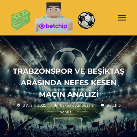
Skip
BETCHI
to
content
KAZAND
Menu
BAHIS
Türkiye'nin
Güvenilir
SITESI
Bahis
Sitesi
Betchip
TRABZONSPOR VE BEŞIKTAŞ
ARASINDA NEFES KESEN
MAÇIN ANALIZI
3 Aralık 2025
hakan oyunbozan
Betchip
bonus