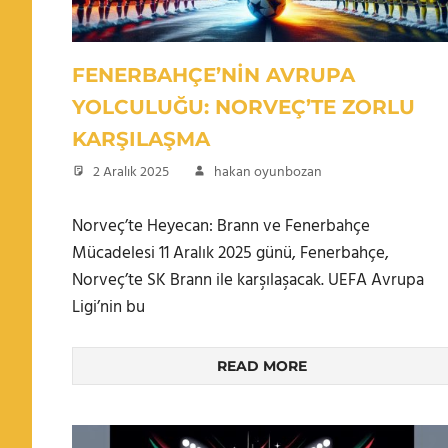
FENERBAHÇE’NIN AVRUPA
YOLCULUĞU: NORVEÇ’TE ZORLU
KARŞILAŞMA
2 Aralık 2025
hakan oyunbozan
Norveç’te Heyecan: Brann ve Fenerbahçe
Mücadelesi 11 Aralık 2025 günü, Fenerbahçe,
Norveç’te SK Brann ile karşılaşacak. UEFA Avrupa
Ligi’nin bu
READ MORE