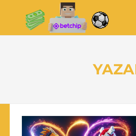
BET
KAZ
BAH
Türkiye'nin
Skip
Güvenilir
SITE
to
Bahis
content
Sitesi
Betchip
YAZA