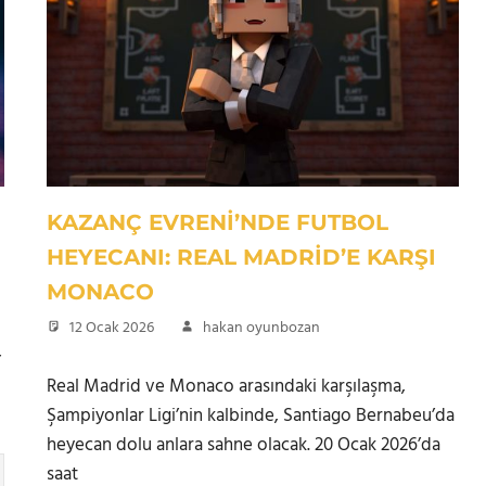
KAZANÇ EVRENI’NDE FUTBOL
HEYECANI: REAL MADRID’E KARŞI
MONACO
12 Ocak 2026
hakan oyunbozan
,
Real Madrid ve Monaco arasındaki karşılaşma,
Şampiyonlar Ligi’nin kalbinde, Santiago Bernabeu’da
heyecan dolu anlara sahne olacak. 20 Ocak 2026’da
saat