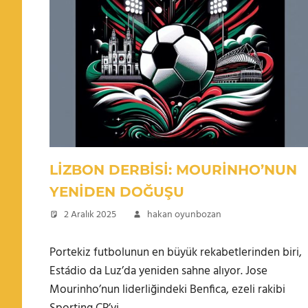
LIZBON DERBISI: MOURINHO’NUN
YENIDEN DOĞUŞU
2 Aralık 2025
hakan oyunbozan
Portekiz futbolunun en büyük rekabetlerinden biri,
Estádio da Luz’da yeniden sahne alıyor. Jose
Mourinho’nun liderliğindeki Benfica, ezeli rakibi