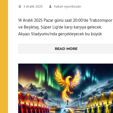
3 Aralık 2025
hakan oyunbozan
14 Aralık 2025 Pazar günü saat 20:00’de Trabzonspor
ve Beşiktaş, Süper Lig’de karşı karşıya gelecek.
Akyazı Stadyumu’nda gerçekleşecek bu büyük
READ MORE