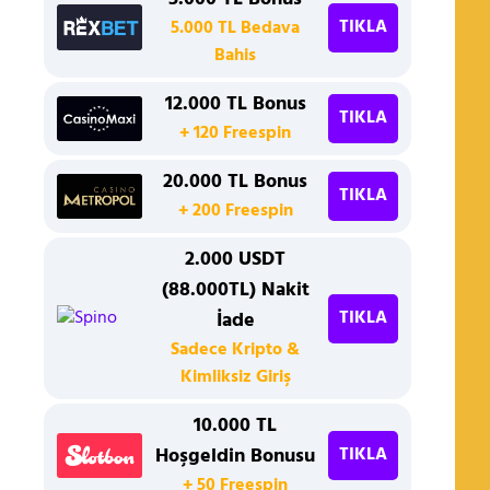
TIKLA
5.000 TL Bedava
Bahis
12.000 TL Bonus
TIKLA
+ 120 Freespin
20.000 TL Bonus
TIKLA
+ 200 Freespin
2.000 USDT
(88.000TL) Nakit
TIKLA
İade
Sadece Kripto &
Kimliksiz Giriş
10.000 TL
Hoşgeldin Bonusu
TIKLA
+ 50 Freespin