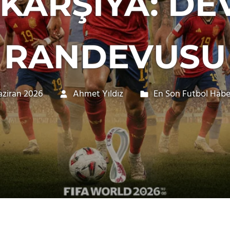
 KARŞIYA: DE
RANDEVUSU
aziran 2026
Ahmet Yıldız
En Son Futbol Haber