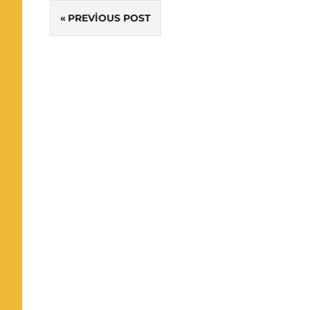
Yazı
PREVIOUS POST
gezinmesi