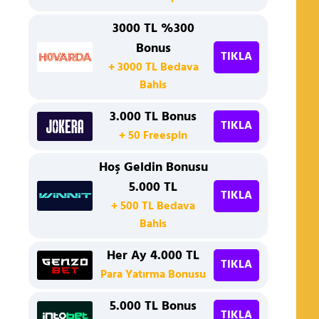
3000 TL %300
Bonus
TIKLA
+ 3000 TL Bedava
Bahis
3.000 TL Bonus
TIKLA
+ 50 Freespin
Hoş Geldin Bonusu
5.000 TL
TIKLA
+ 500 TL Bedava
Bahis
Her Ay 4.000 TL
TIKLA
Para Yatırma Bonusu
5.000 TL Bonus
TIKLA