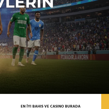
VLERIN
leri
EN İYI BAHIS VE CASINO BURADA