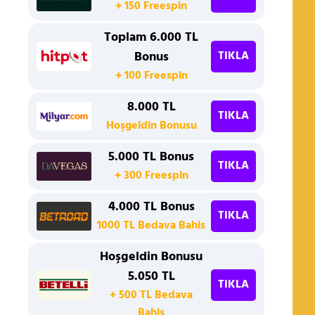
+ 150 Freespin
Toplam 6.000 TL
Bonus
TIKLA
+ 100 Freespin
8.000 TL
TIKLA
Hoşgeldin Bonusu
5.000 TL Bonus
TIKLA
+ 300 Freespin
4.000 TL Bonus
TIKLA
1000 TL Bedava Bahis
Hoşgeldin Bonusu
5.050 TL
TIKLA
+ 500 TL Bedava
Bahis