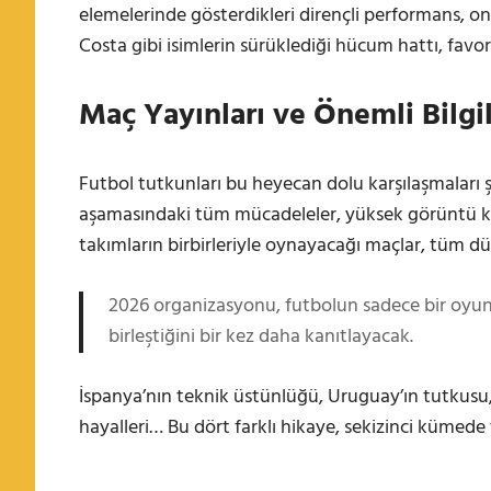
elemelerinde gösterdikleri dirençli performans, on
Costa gibi isimlerin sürüklediği hücum hattı, favo
Maç Yayınları ve Önemli Bilgi
Futbol tutkunları bu heyecan dolu karşılaşmaları ş
aşamasındaki tüm mücadeleler, yüksek görüntü kalite
takımların birbirleriyle oynayacağı maçlar, tüm 
2026 organizasyonu, futbolun sadece bir oyun ol
birleştiğini bir kez daha kanıtlayacak.
İspanya’nın teknik üstünlüğü, Uruguay’ın tutkusu, 
hayalleri… Bu dört farklı hikaye, sekizinci kümede te