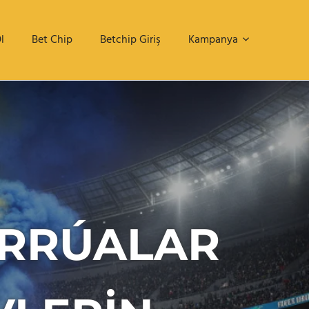
l
Bet Chip
Betchip Giriş
Kampanya
ARRÚALAR