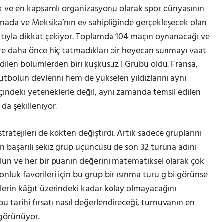
k ve en kapsamlı organizasyonu olarak spor dünyasının
anada ve Meksika’nın ev sahipliğinde gerçekleşecek olan
atıyla dikkat çekiyor. Toplamda 104 maçın oynanacağı ve
re daha önce hiç tatmadıkları bir heyecan sunmayı vaat
dilen bölümlerden biri kuşkusuz I Grubu oldu. Fransa,
utbolun devlerini hem de yükselen yıldızlarını aynı
çindeki yeteneklerle değil, aynı zamanda temsil edilen
 da şekilleniyor.
ratejileri de kökten değiştirdi. Artık sadece gruplarını
 en başarılı sekiz grup üçüncüsü de son 32 turuna adını
olün ve her bir puanın değerini matematiksel olarak çok
onluk favorileri için bu grup bir ısınma turu gibi görünse
 işlerin kâğıt üzerindeki kadar kolay olmayacağını
bu tarihi fırsatı nasıl değerlendireceği, turnuvanın en
 görünüyor.