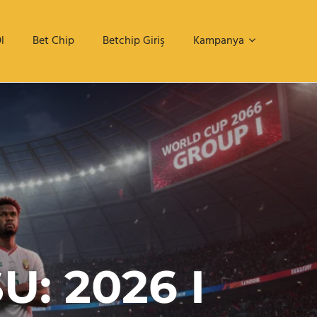
l
Bet Chip
Betchip Giriş
Kampanya
: 2026 I