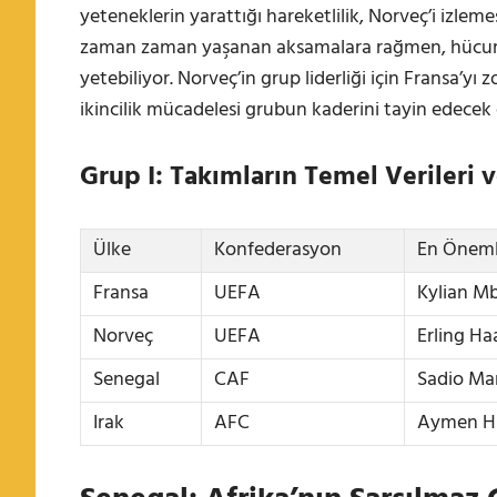
yeteneklerin yarattığı hareketlilik, Norveç’i izlem
zaman zaman yaşanan aksamalara rağmen, hücum 
yetebiliyor. Norveç’in grup liderliği için Fransa’y
ikincilik mücadelesi grubun kaderini tayin edecek 
Grup I: Takımların Temel Verileri v
Ülke
Konfederasyon
En Önemli
Fransa
UEFA
Kylian M
Norveç
UEFA
Erling Ha
Senegal
CAF
Sadio Ma
Irak
AFC
Aymen H