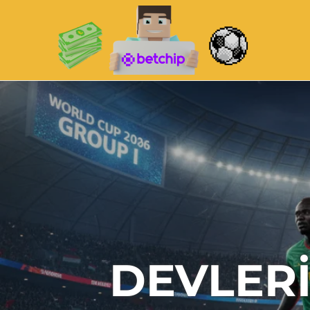
BET
KAZ
BAH
Türkiye'nin
Skip
Güvenilir
SITE
to
Bahis
content
Sitesi
Betchip
DEVLERI