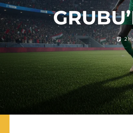
GRUBU’
2 H