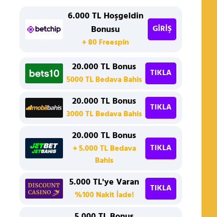
6.000 TL Hoşgeldin
Bonusu
GİRİŞ
+ 80 Freespin
20.000 TL Bonus
TIKLA
5000 TL Bedava Bahis
20.000 TL Bonus
TIKLA
3000 TL Bedava Bahis
20.000 TL Bonus
TIKLA
+ 5.000 TL Bedava
Bahis
5.000 TL'ye Varan
TIKLA
%100 Nakit İade!
5.000 TL Bonus