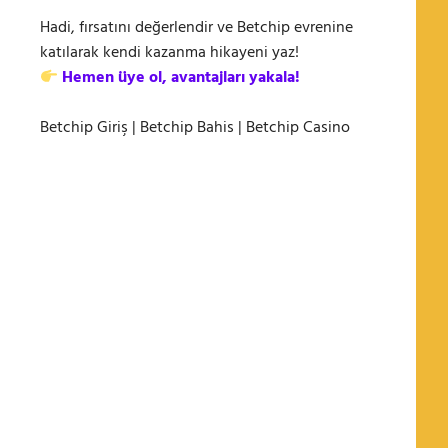
Hadi, fırsatını değerlendir ve Betchip evrenine
katılarak kendi kazanma hikayeni yaz!
Hemen üye ol, avantajları yakala!
Betchip Giriş | Betchip Bahis | Betchip Casino