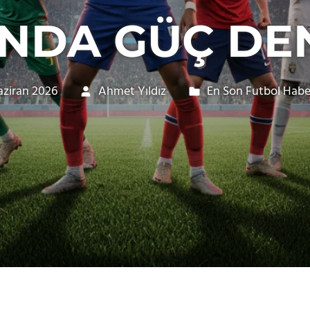
NDA GÜÇ DE
aziran 2026
Ahmet Yıldız
En Son Futbol Haber