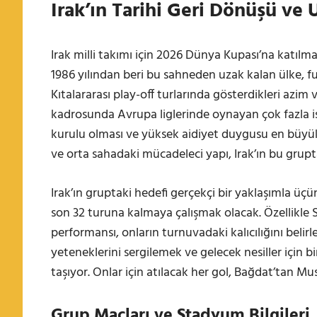
Irak’ın Tarihi Geri Dönüşü ve
Irak milli takımı için 2026 Dünya Kupası’na katılma
1986 yılından beri bu sahneden uzak kalan ülke, fut
Kıtalararası play-off turlarında gösterdikleri azim 
kadrosunda Avrupa liglerinde oynayan çok fazla i
kurulu olması ve yüksek aidiyet duygusu en büyük 
ve orta sahadaki mücadeleci yapı, Irak’ın bu grupt
Irak’ın gruptaki hedefi gerçekçi bir yaklaşımla ü
son 32 turuna kalmaya çalışmak olacak. Özellikle
performansı, onların turnuvadaki kalıcılığını belir
yeteneklerini sergilemek ve gelecek nesiller için 
taşıyor. Onlar için atılacak her gol, Bağdat’tan 
Grup Maçları ve Stadyum Bilgileri