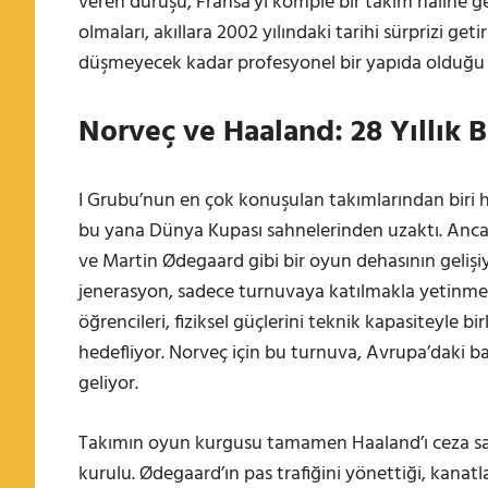
veren duruşu, Fransa’yı komple bir takım haline ge
olmaları, akıllara 2002 yılındaki tarihi sürprizi 
düşmeyecek kadar profesyonel bir yapıda olduğu b
Norveç ve Haaland: 28 Yıllık 
I Grubu’nun en çok konuşulan takımlarından biri hi
bu yana Dünya Kupası sahnelerinden uzaktı. Ancak
ve Martin Ødegaard gibi bir oyun dehasının gelişiy
jenerasyon, sadece turnuvaya katılmakla yetinmeye
öğrencileri, fiziksel güçlerini teknik kapasiteyle bi
hedefliyor. Norveç için bu turnuva, Avrupa’daki ba
geliyor.
Takımın oyun kurgusu tamamen Haaland’ı ceza sah
kurulu. Ødegaard’ın pas trafiğini yönettiği, kana