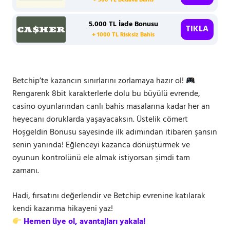
+ 500 TL Bedava Bahis
5.000 TL İade Bonusu
TIKLA
+ 1000 TL Risksiz Bahis
Betchip’te kazancın sınırlarını zorlamaya hazır ol!
Rengarenk 8bit karakterlerle dolu bu büyülü evrende,
casino oyunlarından canlı bahis masalarına kadar her an
heyecanı doruklarda yaşayacaksın. Üstelik cömert
Hoşgeldin Bonusu sayesinde ilk adımından itibaren şansın
senin yanında! Eğlenceyi kazanca dönüştürmek ve
oyunun kontrolünü ele almak istiyorsan şimdi tam
zamanı.
Hadi, fırsatını değerlendir ve Betchip evrenine katılarak
kendi kazanma hikayeni yaz!
Hemen üye ol, avantajları yakala!