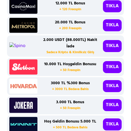
12.000 TL Bonus
TIKLA
+ 120 Freespin
20.000 TL Bonus
TIKLA
+ 200 Freespin
2.000 USDT (88.000TL) Nakit
TIKLA
İade
Sadece Kripto & Kimliksiz Giriş
10.000 TL Hoşgeldin Bonusu
TIKLA
+ 50 Freespin
3000 TL %300 Bonus
TIKLA
+ 3000 TL Bedava Bahis
3.000 TL Bonus
TIKLA
+ 50 Freespin
Hoş Geldin Bonusu 5.000 TL
TIKLA
+ 500 TL Bedava Bahis