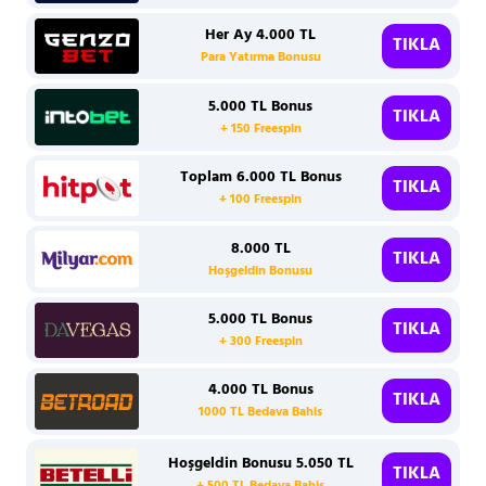
Her Ay 4.000 TL
TIKLA
Para Yatırma Bonusu
5.000 TL Bonus
TIKLA
+ 150 Freespin
Toplam 6.000 TL Bonus
TIKLA
+ 100 Freespin
8.000 TL
TIKLA
Hoşgeldin Bonusu
5.000 TL Bonus
TIKLA
+ 300 Freespin
4.000 TL Bonus
TIKLA
1000 TL Bedava Bahis
Hoşgeldin Bonusu 5.050 TL
TIKLA