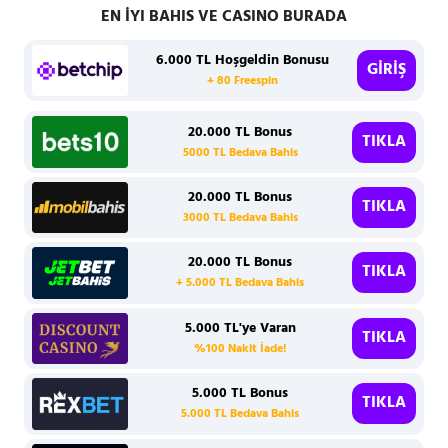
EN İYI BAHIS VE CASINO BURADA
6.000 TL Hoşgeldin Bonusu
GİRİŞ
+ 80 Freespin
20.000 TL Bonus
TIKLA
5000 TL Bedava Bahis
20.000 TL Bonus
TIKLA
3000 TL Bedava Bahis
20.000 TL Bonus
TIKLA
+ 5.000 TL Bedava Bahis
5.000 TL'ye Varan
TIKLA
%100 Nakit İade!
5.000 TL Bonus
TIKLA
5.000 TL Bedava Bahis