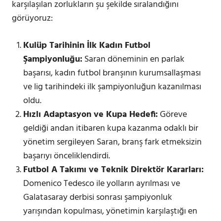
karşılaşılan zorlukların şu şekilde sıralandığını
görüyoruz:
Kulüp Tarihinin İlk Kadın Futbol
Şampiyonluğu:
Saran döneminin en parlak
başarısı, kadın futbol branşının kurumsallaşması
ve lig tarihindeki ilk şampiyonluğun kazanılması
oldu.
Hızlı Adaptasyon ve Kupa Hedefi:
Göreve
geldiği andan itibaren kupa kazanma odaklı bir
yönetim sergileyen Saran, branş fark etmeksizin
başarıyı önceliklendirdi.
Futbol A Takımı ve Teknik Direktör Kararları:
Domenico Tedesco ile yolların ayrılması ve
Galatasaray derbisi sonrası şampiyonluk
yarışından kopulması, yönetimin karşılaştığı en