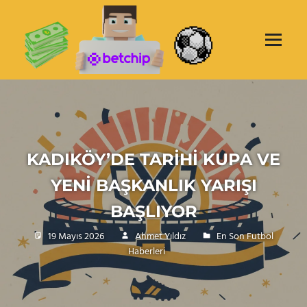
Skip
BETCHI
to
content
KAZAND
Menu
BAHIS
Türkiye'nin
Güvenilir
SITESI
Bahis
Sitesi
Betchip
KADIKÖY’DE TARIHI KUPA VE
YENI BAŞKANLIK YARIŞI
BAŞLIYOR
19 Mayıs 2026
Ahmet Yıldız
En Son Futbol
Haberleri