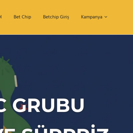
l
Bet Chip
Betchip Giriş
Kampanya
 C GRUBU