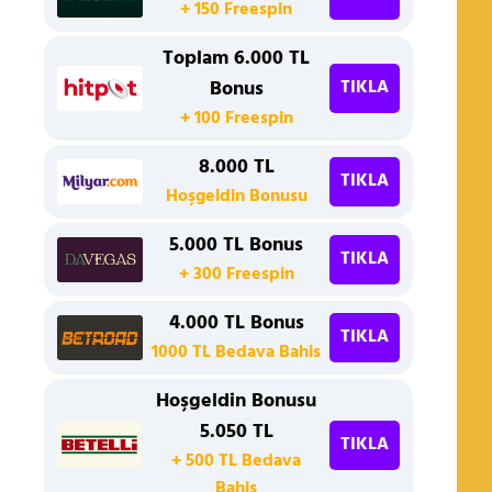
+ 150 Freespin
Toplam 6.000 TL
Bonus
TIKLA
+ 100 Freespin
8.000 TL
TIKLA
Hoşgeldin Bonusu
5.000 TL Bonus
TIKLA
+ 300 Freespin
4.000 TL Bonus
TIKLA
1000 TL Bedava Bahis
Hoşgeldin Bonusu
5.050 TL
TIKLA
+ 500 TL Bedava
Bahis