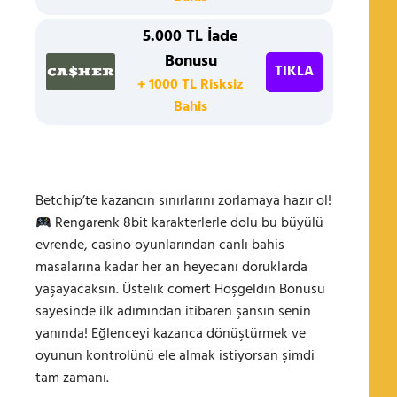
5.000 TL İade
Bonusu
TIKLA
+ 1000 TL Risksiz
Bahis
Betchip’te kazancın sınırlarını zorlamaya hazır ol!
Rengarenk 8bit karakterlerle dolu bu büyülü
evrende, casino oyunlarından canlı bahis
masalarına kadar her an heyecanı doruklarda
yaşayacaksın. Üstelik cömert Hoşgeldin Bonusu
sayesinde ilk adımından itibaren şansın senin
yanında! Eğlenceyi kazanca dönüştürmek ve
oyunun kontrolünü ele almak istiyorsan şimdi
tam zamanı.