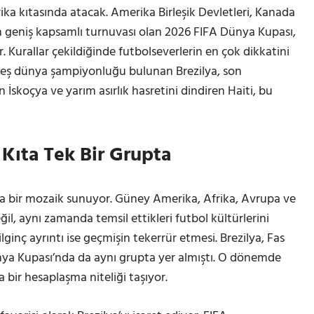
a kıtasında atacak. Amerika Birleşik Devletleri, Kanada
n geniş kapsamlı turnuvası olan 2026 FIFA Dünya Kupası,
. Kurallar çekildiğinde futbolseverlerin en çok dikkatini
 Beş dünya şampiyonluğu bulunan Brezilya, son
n İskoçya ve yarım asırlık hasretini dindiren Haiti, bu
ı Kıta Tek Bir Grupta
ka bir mozaik sunuyor. Güney Amerika, Afrika, Avrupa ve
il, aynı zamanda temsil ettikleri futbol kültürlerini
lginç ayrıntı ise geçmişin tekerrür etmesi. Brezilya, Fas
nya Kupası’nda da aynı grupta yer almıştı. O dönemde
 bir hesaplaşma niteliği taşıyor.