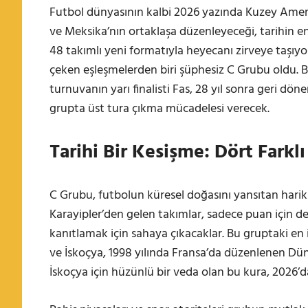
Futbol dünyasının kalbi 2026 yazında Kuzey Amerik
ve Meksika’nın ortaklaşa düzenleyeceği, tarihin e
48 takımlı yeni formatıyla heyecanı zirveye taşıyor
çeken eşleşmelerden biri şüphesiz C Grubu oldu.
turnuvanın yarı finalisti Fas, 28 yıl sonra geri döne
grupta üst tura çıkma mücadelesi verecek.
Tarihi Bir Kesişme: Dört Farkl
C Grubu, futbolun küresel doğasını yansıtan hari
Karayipler’den gelen takımlar, sadece puan için değ
kanıtlamak için sahaya çıkacaklar. Bu gruptaki en i
ve İskoçya, 1998 yılında Fransa’da düzenlenen Dü
İskoçya için hüzünlü bir veda olan bu kura, 2026’da