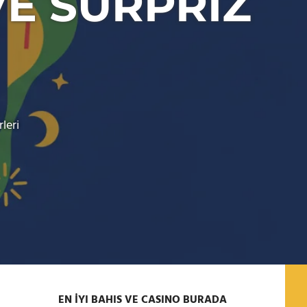
VE SÜRPRIZ
leri
EN İYI BAHIS VE CASINO BURADA