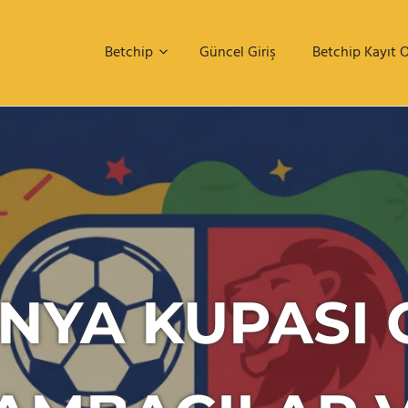
CHIP
Betchip
Güncel Giriş
Betchip Kayıt O
ANDIRAN
IS
SI
NYA KUPASI