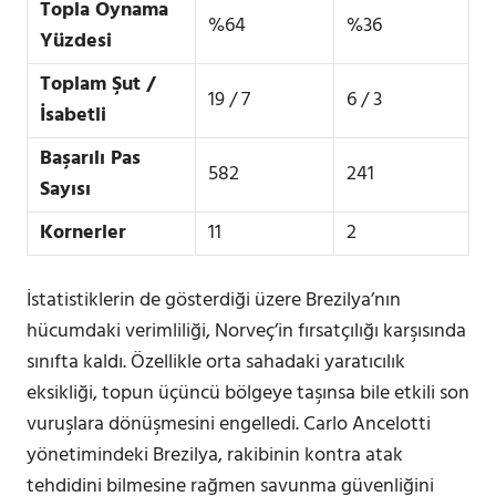
Topla Oynama
%64
%36
Yüzdesi
Toplam Şut /
19 / 7
6 / 3
İsabetli
Başarılı Pas
582
241
Sayısı
Kornerler
11
2
İstatistiklerin de gösterdiği üzere Brezilya’nın
hücumdaki verimliliği, Norveç’in fırsatçılığı karşısında
sınıfta kaldı. Özellikle orta sahadaki yaratıcılık
eksikliği, topun üçüncü bölgeye taşınsa bile etkili son
vuruşlara dönüşmesini engelledi. Carlo Ancelotti
yönetimindeki Brezilya, rakibinin kontra atak
tehdidini bilmesine rağmen savunma güvenliğini