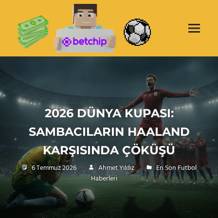
Skip
BETCHI
to
content
KAZAND
Menu
BAHIS
Türkiye'nin
Güvenilir
SITESI
Bahis
Sitesi
Betchip
2026 DÜNYA KUPASI:
SAMBACILARIN HAALAND
KARŞISINDA ÇÖKÜŞÜ
6 Temmuz 2026
Ahmet Yıldız
En Son Futbol
Haberleri