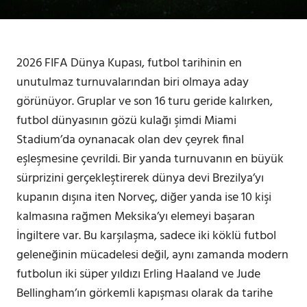
2026 FIFA Dünya Kupası, futbol tarihinin en
unutulmaz turnuvalarından biri olmaya aday
görünüyor. Gruplar ve son 16 turu geride kalırken,
futbol dünyasının gözü kulağı şimdi Miami
Stadium’da oynanacak olan dev çeyrek final
eşleşmesine çevrildi. Bir yanda turnuvanın en büyük
sürprizini gerçekleştirerek dünya devi Brezilya’yı
kupanın dışına iten Norveç, diğer yanda ise 10 kişi
kalmasına rağmen Meksika’yı elemeyi başaran
İngiltere var. Bu karşılaşma, sadece iki köklü futbol
geleneğinin mücadelesi değil, aynı zamanda modern
futbolun iki süper yıldızı Erling Haaland ve Jude
Bellingham’ın görkemli kapışması olarak da tarihe