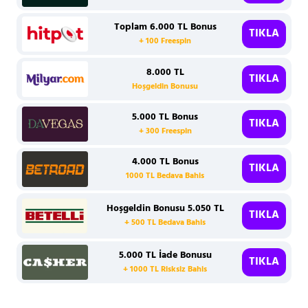
Toplam 6.000 TL Bonus
TIKLA
+ 100 Freespin
8.000 TL
TIKLA
Hoşgeldin Bonusu
5.000 TL Bonus
TIKLA
+ 300 Freespin
4.000 TL Bonus
TIKLA
1000 TL Bedava Bahis
Hoşgeldin Bonusu 5.050 TL
TIKLA
+ 500 TL Bedava Bahis
5.000 TL İade Bonusu
TIKLA
+ 1000 TL Risksiz Bahis