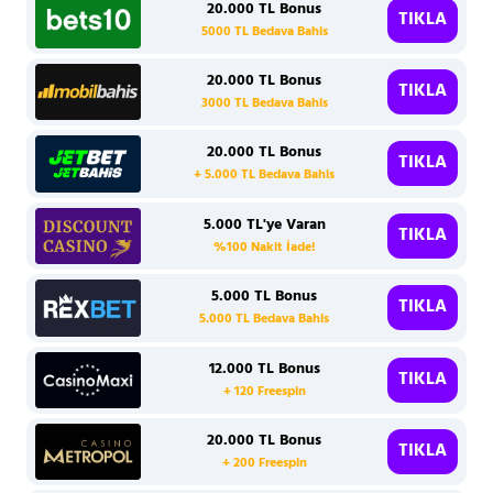
20.000 TL Bonus
TIKLA
5000 TL Bedava Bahis
20.000 TL Bonus
TIKLA
3000 TL Bedava Bahis
20.000 TL Bonus
TIKLA
+ 5.000 TL Bedava Bahis
5.000 TL'ye Varan
TIKLA
%100 Nakit İade!
5.000 TL Bonus
TIKLA
5.000 TL Bedava Bahis
12.000 TL Bonus
TIKLA
+ 120 Freespin
20.000 TL Bonus
TIKLA
+ 200 Freespin