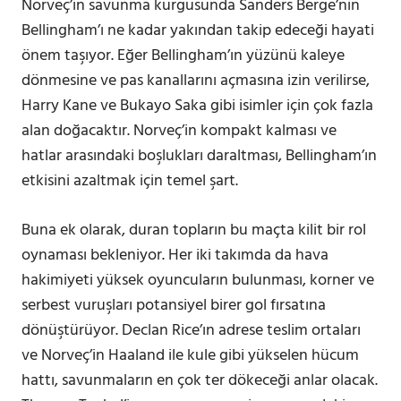
Norveç’in savunma kurgusunda Sanders Berge’nin
Bellingham’ı ne kadar yakından takip edeceği hayati
önem taşıyor. Eğer Bellingham’ın yüzünü kaleye
dönmesine ve pas kanallarını açmasına izin verilirse,
Harry Kane ve Bukayo Saka gibi isimler için çok fazla
alan doğacaktır. Norveç’in kompakt kalması ve
hatlar arasındaki boşlukları daraltması, Bellingham’ın
etkisini azaltmak için temel şart.
Buna ek olarak, duran topların bu maçta kilit bir rol
oynaması bekleniyor. Her iki takımda da hava
hakimiyeti yüksek oyuncuların bulunması, korner ve
serbest vuruşları potansiyel birer gol fırsatına
dönüştürüyor. Declan Rice’ın adrese teslim ortaları
ve Norveç’in Haaland ile kule gibi yükselen hücum
hattı, savunmaların en çok ter dökeceği anlar olacak.