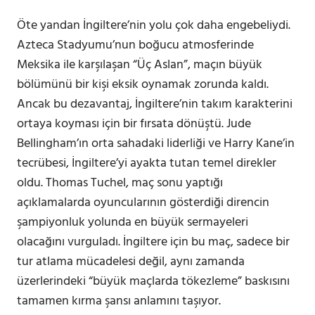
Öte yandan İngiltere’nin yolu çok daha engebeliydi.
Azteca Stadyumu’nun boğucu atmosferinde
Meksika ile karşılaşan “Üç Aslan”, maçın büyük
bölümünü bir kişi eksik oynamak zorunda kaldı.
Ancak bu dezavantaj, İngiltere’nin takım karakterini
ortaya koyması için bir fırsata dönüştü. Jude
Bellingham’ın orta sahadaki liderliği ve Harry Kane’in
tecrübesi, İngiltere’yi ayakta tutan temel direkler
oldu. Thomas Tuchel, maç sonu yaptığı
açıklamalarda oyuncularının gösterdiği direncin
şampiyonluk yolunda en büyük sermayeleri
olacağını vurguladı. İngiltere için bu maç, sadece bir
tur atlama mücadelesi değil, aynı zamanda
üzerlerindeki “büyük maçlarda tökezleme” baskısını
tamamen kırma şansı anlamını taşıyor.