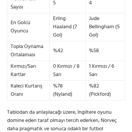
5
4
Sayısı
Erling
Jude
En Golcü
Haaland (7
Bellingham (5
Oyuncu
Gol)
Gol)
Topla Oynama
%42
%58
Ortalaması
Kırmızı/Sarı
0 Kırmızı / 8
1 Kırmızı / 6
Kartlar
Sarı
Sarı
Kaleci Kurtarış
%78
%82
Oranı
(Nyland)
(Pickford)
Tablodan da anlaşılacağı üzere, İngiltere oyunu
domine eden taraf olmayı tercih ederken, Norveç
daha pragmatik ve sonuca odaklı bir futbol