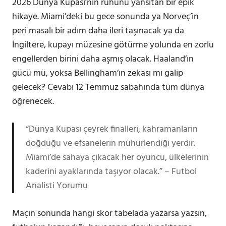
2026 Dünya Kupası’nın ruhunu yansıtan bir epik
hikaye. Miami’deki bu gece sonunda ya Norveç’in
peri masalı bir adım daha ileri taşınacak ya da
İngiltere, kupayı müzesine götürme yolunda en zorlu
engellerden birini daha aşmış olacak. Haaland’ın
gücü mü, yoksa Bellingham’ın zekası mı galip
gelecek? Cevabı 12 Temmuz sabahında tüm dünya
öğrenecek.
“Dünya Kupası çeyrek finalleri, kahramanların
doğduğu ve efsanelerin mühürlendiği yerdir.
Miami’de sahaya çıkacak her oyuncu, ülkelerinin
kaderini ayaklarında taşıyor olacak.” – Futbol
Analisti Yorumu
Maçın sonunda hangi skor tabelada yazarsa yazsın,