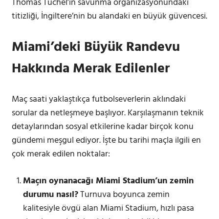
Thomas Tuchel’in savunma organizasyonundaki
titizliği, İngiltere’nin bu alandaki en büyük güvencesi.
Miami’deki Büyük Randevu
Hakkında Merak Edilenler
Maç saati yaklaştıkça futbolseverlerin aklındaki
sorular da netleşmeye başlıyor. Karşılaşmanın teknik
detaylarından sosyal etkilerine kadar birçok konu
gündemi meşgul ediyor. İşte bu tarihi maçla ilgili en
çok merak edilen noktalar:
Maçın oynanacağı Miami Stadium’un zemin
durumu nasıl?
Turnuva boyunca zemin
kalitesiyle övgü alan Miami Stadium, hızlı pasa