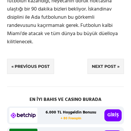
futbolun kazandığı, heyecanın doruk noktasına
ulaştığı bir 90 dakika bizleri bekliyor. İskandinav
disiplini ile Ada futbolunun bu görkemli
randevusunu kaçırmamak gerek. Futbolun kalbi
Miami’de atacak ve tüm dünya bu büyük düelloya
kilitlenecek.
Yazı
PREVIOUS POST
NEXT POST
gezinmesi
EN İYI BAHIS VE CASINO BURADA
6.000 TL Hoşgeldin Bonusu
GİRİŞ
+ 80 Freespin