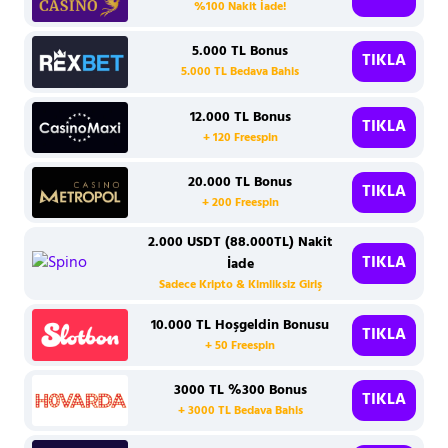
%100 Nakit İade!
5.000 TL Bonus
TIKLA
5.000 TL Bedava Bahis
12.000 TL Bonus
TIKLA
+ 120 Freespin
20.000 TL Bonus
TIKLA
+ 200 Freespin
2.000 USDT (88.000TL) Nakit
TIKLA
İade
Sadece Kripto & Kimliksiz Giriş
10.000 TL Hoşgeldin Bonusu
TIKLA
+ 50 Freespin
3000 TL %300 Bonus
TIKLA
+ 3000 TL Bedava Bahis