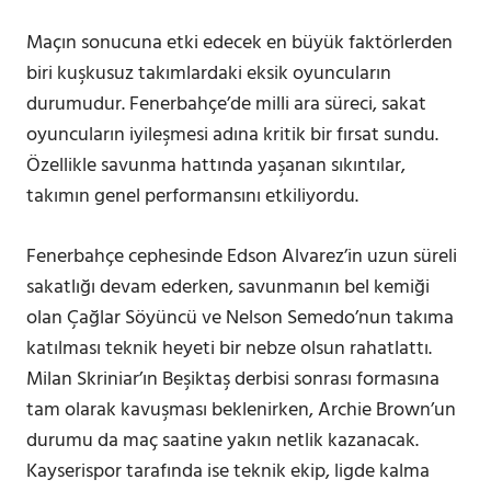
Maçın sonucuna etki edecek en büyük faktörlerden
biri kuşkusuz takımlardaki eksik oyuncuların
durumudur. Fenerbahçe’de milli ara süreci, sakat
oyuncuların iyileşmesi adına kritik bir fırsat sundu.
Özellikle savunma hattında yaşanan sıkıntılar,
takımın genel performansını etkiliyordu.
Fenerbahçe cephesinde Edson Alvarez’in uzun süreli
sakatlığı devam ederken, savunmanın bel kemiği
olan Çağlar Söyüncü ve Nelson Semedo’nun takıma
katılması teknik heyeti bir nebze olsun rahatlattı.
Milan Skriniar’ın Beşiktaş derbisi sonrası formasına
tam olarak kavuşması beklenirken, Archie Brown’un
durumu da maç saatine yakın netlik kazanacak.
Kayserispor tarafında ise teknik ekip, ligde kalma