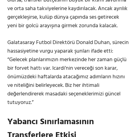
olursa, transfer bütçesinin büyük bir kısmı savunma
ve orta saha takviyelerine kaydırılacak. Ancak ayrılık
gerçekleşirse, kulüp dünya çapında ses getirecek
yeni bir golcü arayışına girmek zorunda kalacak.
Galatasaray Futbol Direktörü Donald Duhan, sürecin
hassasiyetine vurgu yaparak şunları ifade etti:
“Gelecek planlarımızın merkezinde her zaman güçlü
bir forvet hattı var. Icardi’nin vereceği son karar,
önümüzdeki haftalarda atacağımız adımların hızını
ve niteliğini belirleyecek. Biz her ihtimali
değerlendirerek masadaki seçeneklerimizi güncel
tutuyoruz.”
Yabancı Sınırlamasının
Transferlere Etkisi