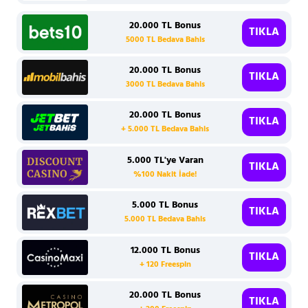
20.000 TL Bonus
TIKLA
5000 TL Bedava Bahis
20.000 TL Bonus
TIKLA
3000 TL Bedava Bahis
20.000 TL Bonus
TIKLA
+ 5.000 TL Bedava Bahis
5.000 TL'ye Varan
TIKLA
%100 Nakit İade!
5.000 TL Bonus
TIKLA
5.000 TL Bedava Bahis
12.000 TL Bonus
TIKLA
+ 120 Freespin
20.000 TL Bonus
TIKLA