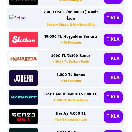
+ 200 Freespin
2.000 USDT (88.000TL) Nakit
TIKLA
İade
Sadece Kripto & Kimliksiz Giriş
10.000 TL Hoşgeldin Bonusu
TIKLA
+ 50 Freespin
3000 TL %300 Bonus
TIKLA
+ 3000 TL Bedava Bahis
3.000 TL Bonus
TIKLA
+ 50 Freespin
Hoş Geldin Bonusu 5.000 TL
TIKLA
+ 500 TL Bedava Bahis
Her Ay 4.000 TL
TIKLA
Para Yatırma Bonusu