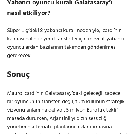
Yabancı oyuncu kuralı Galatasaray’ı
nasıl etkiliyor?
Süper Lig’deki 8 yabancı kuralı nedeniyle, Icardi’nin
kalması halinde yeni transferler için mevcut yabancı
oyunculardan bazılarının takımdan gönderilmesi
gerekecek.
Sonuç
Mauro Icardi’nin Galatasaray’daki geleceği, sadece
bir oyuncunun transferi değil, tüm kulübün stratejik
vizyonu anlamına geliyor. 5 milyon Euro’luk teklif
masada dururken, Arjantinli yıldızın sessizliği
yönetimin alternatif planlarını hızlandırmasına