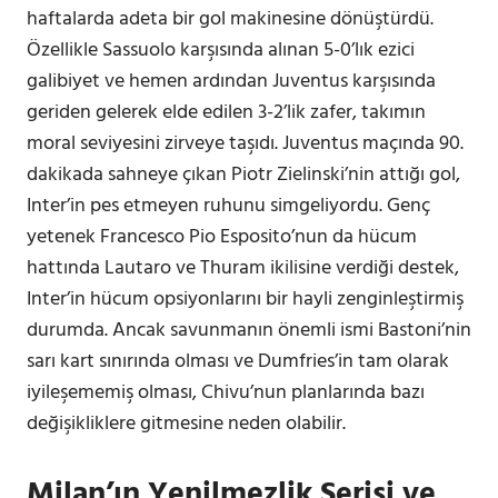
haftalarda adeta bir gol makinesine dönüştürdü.
Özellikle Sassuolo karşısında alınan 5-0’lık ezici
galibiyet ve hemen ardından Juventus karşısında
geriden gelerek elde edilen 3-2’lik zafer, takımın
moral seviyesini zirveye taşıdı. Juventus maçında 90.
dakikada sahneye çıkan Piotr Zielinski’nin attığı gol,
Inter’in pes etmeyen ruhunu simgeliyordu. Genç
yetenek Francesco Pio Esposito’nun da hücum
hattında Lautaro ve Thuram ikilisine verdiği destek,
Inter’in hücum opsiyonlarını bir hayli zenginleştirmiş
durumda. Ancak savunmanın önemli ismi Bastoni’nin
sarı kart sınırında olması ve Dumfries’in tam olarak
iyileşememiş olması, Chivu’nun planlarında bazı
değişikliklere gitmesine neden olabilir.
Milan’ın Yenilmezlik Serisi ve