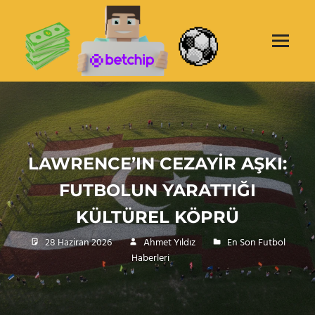
Skip
BETCHI
to
content
KAZAND
Menu
BAHIS
Türkiye'nin
Güvenilir
SITESI
Bahis
Sitesi
Betchip
LAWRENCE’IN CEZAYIR AŞKI:
FUTBOLUN YARATTIĞI
KÜLTÜREL KÖPRÜ
28 Haziran 2026
Ahmet Yıldız
En Son Futbol
Haberleri