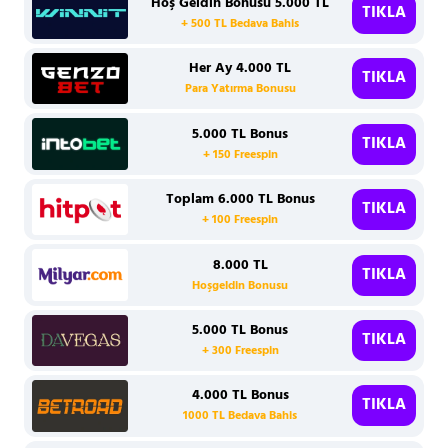
Hoş Geldin Bonusu 5.000 TL
TIKLA
+ 500 TL Bedava Bahis
Her Ay 4.000 TL
TIKLA
Para Yatırma Bonusu
5.000 TL Bonus
TIKLA
+ 150 Freespin
Toplam 6.000 TL Bonus
TIKLA
+ 100 Freespin
8.000 TL
TIKLA
Hoşgeldin Bonusu
5.000 TL Bonus
TIKLA
+ 300 Freespin
4.000 TL Bonus
TIKLA
1000 TL Bedava Bahis