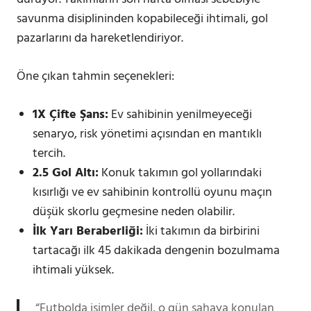
savunma disiplininden kopabileceği ihtimali, gol
pazarlarını da hareketlendiriyor.
Öne çıkan tahmin seçenekleri:
1X Çifte Şans:
Ev sahibinin yenilmeyeceği
senaryo, risk yönetimi açısından en mantıklı
tercih.
2.5 Gol Altı:
Konuk takımın gol yollarındaki
kısırlığı ve ev sahibinin kontrollü oyunu maçın
düşük skorlu geçmesine neden olabilir.
İlk Yarı Beraberliği:
İki takımın da birbirini
tartacağı ilk 45 dakikada dengenin bozulmama
ihtimali yüksek.
“Futbolda isimler değil, o gün sahaya konulan