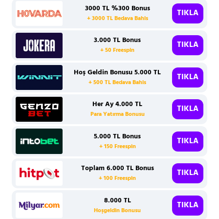
3000 TL %300 Bonus
TIKLA
+ 3000 TL Bedava Bahis
3.000 TL Bonus
TIKLA
+ 50 Freespin
Hoş Geldin Bonusu 5.000 TL
TIKLA
+ 500 TL Bedava Bahis
Her Ay 4.000 TL
TIKLA
Para Yatırma Bonusu
5.000 TL Bonus
TIKLA
+ 150 Freespin
Toplam 6.000 TL Bonus
TIKLA
+ 100 Freespin
8.000 TL
TIKLA
Hoşgeldin Bonusu