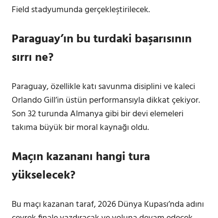
Field stadyumunda gerçekleştirilecek.
Paraguay’ın bu turdaki başarısının
sırrı ne?
Paraguay, özellikle katı savunma disiplini ve kaleci
Orlando Gill’in üstün performansıyla dikkat çekiyor.
Son 32 turunda Almanya gibi bir devi elemeleri
takıma büyük bir moral kaynağı oldu.
Maçın kazananı hangi tura
yükselecek?
Bu maçı kazanan taraf, 2026 Dünya Kupası’nda adını