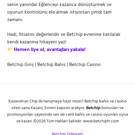
senin yanında! Eğlenceyi kazanca dönüştürmek ve
oyunun kontrolünü ele almak istiyorsan şimdi tam
zamanı.
Hadi, fırsatını değerlendir ve Betchip evrenine katılarak
kendi kazanma hikayeni yaz!
Hemen üye ol, avantajları yakala!
Betchip Giriş | Betchip Bahis | Betchip Casino
Kazandıran Chip ile tanışmaya hazır mısın? Betchip bahis ve casino
sitesi sana Kazanç Evreni kapısını aralıyor.
Betchip
bonusları ve
promosyonları sayesinde sen de canlı bahis ve casino oyunları oyna
ve kazan. ©2026 Tüm Hakları Saklıdır. www.betchiptr.com
Betchip Telegram