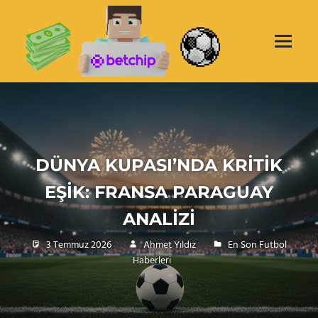
Skip
BETCHI
to
content
KAZAND
Menu
BAHIS
Türkiye'nin
Güvenilir
SITESI
Bahis
Sitesi
Betchip
DÜNYA KUPASI’NDA KRITIK
EŞIK: FRANSA PARAGUAY
ANALIZI
3 Temmuz 2026
Ahmet Yıldız
En Son Futbol
Haberleri