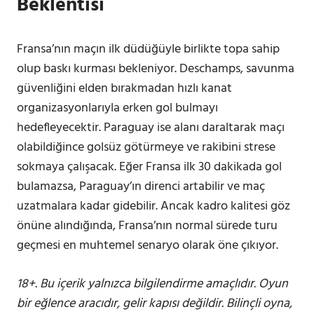
Beklentisi
Fransa’nın maçın ilk düdüğüyle birlikte topa sahip
olup baskı kurması bekleniyor. Deschamps, savunma
güvenliğini elden bırakmadan hızlı kanat
organizasyonlarıyla erken gol bulmayı
hedefleyecektir. Paraguay ise alanı daraltarak maçı
olabildiğince golsüz götürmeye ve rakibini strese
sokmaya çalışacak. Eğer Fransa ilk 30 dakikada gol
bulamazsa, Paraguay’ın direnci artabilir ve maç
uzatmalara kadar gidebilir. Ancak kadro kalitesi göz
önüne alındığında, Fransa’nın normal sürede turu
geçmesi en muhtemel senaryo olarak öne çıkıyor.
18+. Bu içerik yalnızca bilgilendirme amaçlıdır. Oyun
bir eğlence aracıdır, gelir kapısı değildir. Bilinçli oyna,