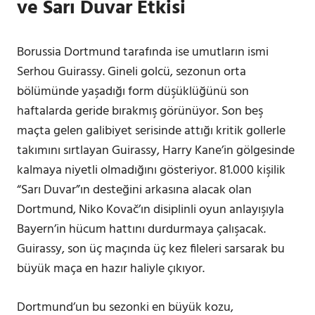
ve Sarı Duvar Etkisi
Borussia Dortmund tarafında ise umutların ismi
Serhou Guirassy. Gineli golcü, sezonun orta
bölümünde yaşadığı form düşüklüğünü son
haftalarda geride bırakmış görünüyor. Son beş
maçta gelen galibiyet serisinde attığı kritik gollerle
takımını sırtlayan Guirassy, Harry Kane’in gölgesinde
kalmaya niyetli olmadığını gösteriyor. 81.000 kişilik
“Sarı Duvar”ın desteğini arkasına alacak olan
Dortmund, Niko Kovač’ın disiplinli oyun anlayışıyla
Bayern’in hücum hattını durdurmaya çalışacak.
Guirassy, son üç maçında üç kez fileleri sarsarak bu
büyük maça en hazır haliyle çıkıyor.
Dortmund’un bu sezonki en büyük kozu,