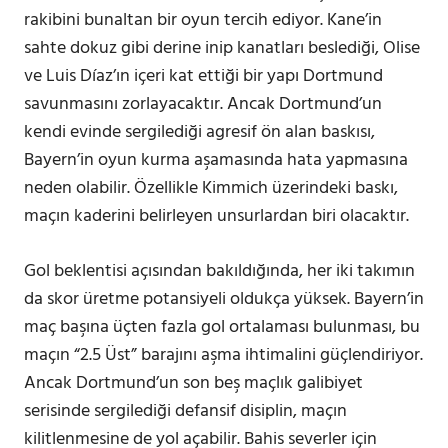
rakibini bunaltan bir oyun tercih ediyor. Kane’in
sahte dokuz gibi derine inip kanatları beslediği, Olise
ve Luis Díaz’ın içeri kat ettiği bir yapı Dortmund
savunmasını zorlayacaktır. Ancak Dortmund’un
kendi evinde sergilediği agresif ön alan baskısı,
Bayern’in oyun kurma aşamasında hata yapmasına
neden olabilir. Özellikle Kimmich üzerindeki baskı,
maçın kaderini belirleyen unsurlardan biri olacaktır.
Gol beklentisi açısından bakıldığında, her iki takımın
da skor üretme potansiyeli oldukça yüksek. Bayern’in
maç başına üçten fazla gol ortalaması bulunması, bu
maçın “2.5 Üst” barajını aşma ihtimalini güçlendiriyor.
Ancak Dortmund’un son beş maçlık galibiyet
serisinde sergilediği defansif disiplin, maçın
kilitlenmesine de yol açabilir. Bahis severler için