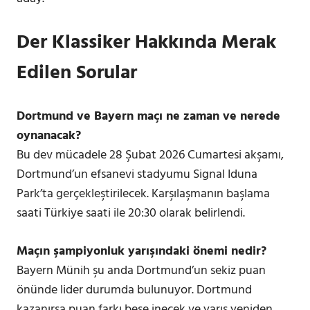
Der Klassiker Hakkında Merak
Edilen Sorular
Dortmund ve Bayern maçı ne zaman ve nerede
oynanacak?
Bu dev mücadele 28 Şubat 2026 Cumartesi akşamı,
Dortmund’un efsanevi stadyumu Signal Iduna
Park’ta gerçekleştirilecek. Karşılaşmanın başlama
saati Türkiye saati ile 20:30 olarak belirlendi.
Maçın şampiyonluk yarışındaki önemi nedir?
Bayern Münih şu anda Dortmund’un sekiz puan
önünde lider durumda bulunuyor. Dortmund
kazanırsa puan farkı beşe inecek ve yarış yeniden