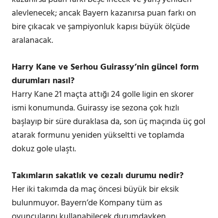
alevlenecek; ancak Bayern kazanırsa puan farkı on
bire çıkacak ve şampiyonluk kapısı büyük ölçüde
aralanacak.
Harry Kane ve Serhou Guirassy’nin güncel form
durumları nasıl?
Harry Kane 21 maçta attığı 24 golle ligin en skorer
ismi konumunda. Guirassy ise sezona çok hızlı
başlayıp bir süre duraklasa da, son üç maçında üç gol
atarak formunu yeniden yükseltti ve toplamda
dokuz gole ulaştı.
Takımların sakatlık ve cezalı durumu nedir?
Her iki takımda da maç öncesi büyük bir eksik
bulunmuyor. Bayern’de Kompany tüm as
oyuncularını kullanabilecek durumdayken,