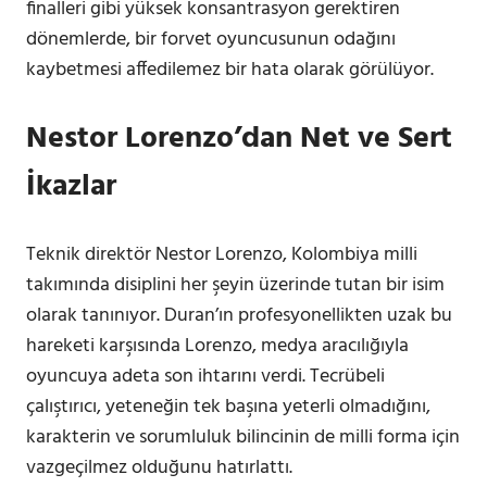
finalleri gibi yüksek konsantrasyon gerektiren
dönemlerde, bir forvet oyuncusunun odağını
kaybetmesi affedilemez bir hata olarak görülüyor.
Nestor Lorenzo’dan Net ve Sert
İkazlar
Teknik direktör Nestor Lorenzo, Kolombiya milli
takımında disiplini her şeyin üzerinde tutan bir isim
olarak tanınıyor. Duran’ın profesyonellikten uzak bu
hareketi karşısında Lorenzo, medya aracılığıyla
oyuncuya adeta son ihtarını verdi. Tecrübeli
çalıştırıcı, yeteneğin tek başına yeterli olmadığını,
karakterin ve sorumluluk bilincinin de milli forma için
vazgeçilmez olduğunu hatırlattı.