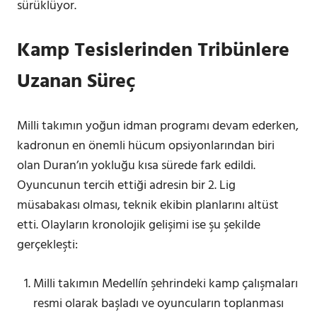
sürüklüyor.
Kamp Tesislerinden Tribünlere
Uzanan Süreç
Milli takımın yoğun idman programı devam ederken,
kadronun en önemli hücum opsiyonlarından biri
olan Duran’ın yokluğu kısa sürede fark edildi.
Oyuncunun tercih ettiği adresin bir 2. Lig
müsabakası olması, teknik ekibin planlarını altüst
etti. Olayların kronolojik gelişimi ise şu şekilde
gerçekleşti:
Milli takımın Medellín şehrindeki kamp çalışmaları
resmi olarak başladı ve oyuncuların toplanması