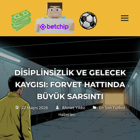
Skip
BETCHI
to
content
KAZAND
Menu
BAHIS
Türkiye'nin
Güvenilir
SITESI
Bahis
Sitesi
Betchip
DISIPLINSIZLIK VE GELECEK
KAYGISI: FORVET HATTINDA
BÜYÜK SARSINTI
22 Mayıs 2026
Ahmet Yıldız
En Son Futbol
Haberleri