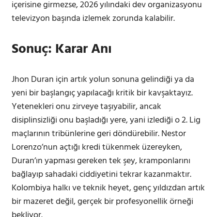
içerisine girmezse, 2026 yılındaki dev organizasyonu
televizyon başında izlemek zorunda kalabilir.
Sonuç: Karar Anı
Jhon Duran için artık yolun sonuna gelindiği ya da
yeni bir başlangıç yapılacağı kritik bir kavşaktayız.
Yetenekleri onu zirveye taşıyabilir, ancak
disiplinsizliği onu başladığı yere, yani izlediği o 2. Lig
maçlarının tribünlerine geri döndürebilir. Nestor
Lorenzo’nun açtığı kredi tükenmek üzereyken,
Duran’ın yapması gereken tek şey, kramponlarını
bağlayıp sahadaki ciddiyetini tekrar kazanmaktır.
Kolombiya halkı ve teknik heyet, genç yıldızdan artık
bir mazeret değil, gerçek bir profesyonellik örneği
bekliyor.