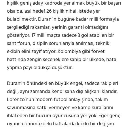
kişilik geniş aday kadroda yer almak büyük bir başarı
olsa da, asıl hedef 26 kişilik nihai listede yer
bulabilmektir. Duran’ın bugüne kadar milli formayla
sergilediği rakamlar, yerinin garanti olmadığını
gösteriyor. 17 milli maçta sadece 3 gol atabilen bir
santrforun, disiplin sorunlarıyla anılması, teknik
ekibin elini zayıflatıyor. Kolombiya gibi forvet
hattında zengin seçeneklere sahip bir ülkede, hata
yapma payı oldukça düşüktür.
Duran’ın önündeki en büyük engel, sadece rakipleri
değil, aynı zamanda kendi saha dışı alışkanlıklarıdır.
Lorenzo’nun modern futbol anlayışında, takım
savunmasına katkı vermeyen ve kamp kurallarını
ihlal eden bir hücum oyuncusuna yer yok. Eğer genç
oyuncu önümüzdeki haftalarda köklü bir değişim