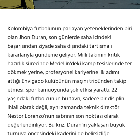
Kolombiya futbolunun parlayan yeteneklerinden biri
olan Jhon Duran, son günlerde saha içindeki
başarısından ziyade saha dışındaki tartışmalı
kararlarıyla gündeme geliyor. Milli takımın kritik
hazırlık sürecinde Medellín’deki kamp tesislerinde ter
dökmek yerine, profesyonel kariyerine ilk adımı
attığı Envigado kulübünün maçını tribünden takip
etmesi, spor kamuoyunda şok etkisi yarattı. 22
yaşındaki futbolcunun bu tavrı, sadece bir disiplin
ihlali olarak değil, aynı zamanda teknik direktör
Nestor Lorenzo’nun sabrının son noktası olarak
değerlendiriliyor. Bu kriz, Duran’ın yaklaşan büyük
turnuva öncesindeki kaderini de belirsizliğe