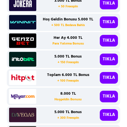
3.000 TL Bonus
TIKLA
+ 50 Freespin
Hoş Geldin Bonusu 5.000 TL
TIKLA
+ 500 TL Bedava Bahis
Her Ay 4.000 TL
TIKLA
Para Yatırma Bonusu
5.000 TL Bonus
TIKLA
+ 150 Freespin
Toplam 6.000 TL Bonus
TIKLA
+ 100 Freespin
8.000 TL
TIKLA
Hoşgeldin Bonusu
5.000 TL Bonus
TIKLA
+ 300 Freespin