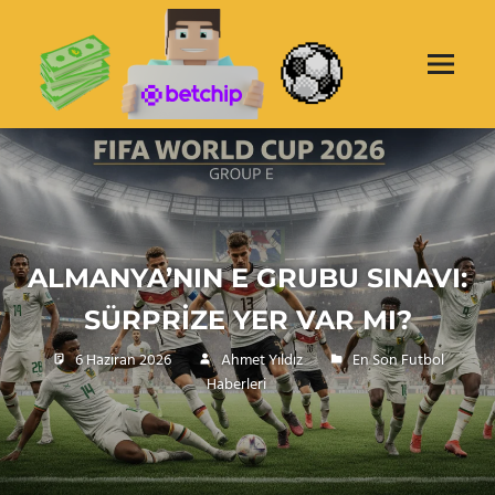
Skip
BETCHI
to
content
KAZAND
Menu
BAHIS
Türkiye'nin
Güvenilir
SITESI
Bahis
Sitesi
Betchip
ALMANYA’NIN E GRUBU SINAVI:
SÜRPRIZE YER VAR MI?
6 Haziran 2026
Ahmet Yıldız
En Son Futbol
Haberleri