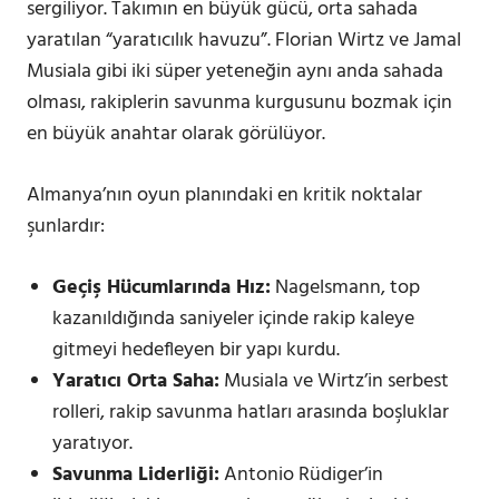
sergiliyor. Takımın en büyük gücü, orta sahada
yaratılan “yaratıcılık havuzu”. Florian Wirtz ve Jamal
Musiala gibi iki süper yeteneğin aynı anda sahada
olması, rakiplerin savunma kurgusunu bozmak için
en büyük anahtar olarak görülüyor.
Almanya’nın oyun planındaki en kritik noktalar
şunlardır:
Geçiş Hücumlarında Hız:
Nagelsmann, top
kazanıldığında saniyeler içinde rakip kaleye
gitmeyi hedefleyen bir yapı kurdu.
Yaratıcı Orta Saha:
Musiala ve Wirtz’in serbest
rolleri, rakip savunma hatları arasında boşluklar
yaratıyor.
Savunma Liderliği:
Antonio Rüdiger’in