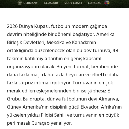
2026 Dünya Kupası, futbolun modern çağında
devrim niteliğinde bir dönemi başlatıyor. Amerika
Birleşik Devletleri, Meksika ve Kanada’nın
ortaklığında düzenlenecek olan bu dev turnuva, 48
takımın katılımıyla tarihin en geniş kapsamlı
organizasyonu olacak. Bu yeni format, beraberinde
daha fazla maç, daha fazla heyecan ve elbette daha
fazla sürpriz ihtimali getiriyor. Turnuvanın en çok
merak edilen eşleşmelerinden biri ise şüphesiz E
Grubu. Bu grupta, dünya futbolunun devi Almanya,
Güney Amerika’nın disiplinli gücü Ekvador, Afrika’nın
yükselen yıldızı Fildişi Sahili ve turnuvanın en büyük
peri masalı Curaçao yer alıyor.