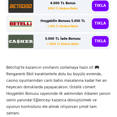
4.000 TL Bonus
TIKLA
1000 TL Bedava Bahis
Hoşgeldin Bonusu 5.050 TL
TIKLA
+ 500 TL Bedava Bahis
5.000 TL İade Bonusu
TIKLA
+ 1000 TL Risksiz Bahis
Betchip’te kazancın sınırlarını zorlamaya hazır ol!
Rengarenk 8bit karakterlerle dolu bu büyülü evrende,
casino oyunlarından canlı bahis masalarına kadar her an
heyecanı doruklarda yaşayacaksın. Üstelik cömert
Hoşgeldin Bonusu sayesinde ilk adımından itibaren şansın
senin yanında! Eğlenceyi kazanca dönüştürmek ve
oyunun kontrolünü ele almak istiyorsan şimdi tam
zamanı.