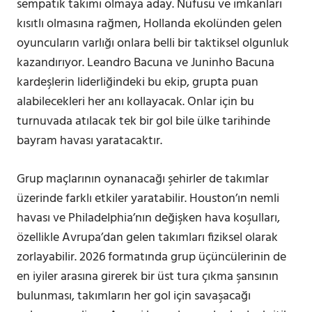
sempatik takımı olmaya aday. Nüfusu ve imkanları
kısıtlı olmasına rağmen, Hollanda ekolünden gelen
oyuncuların varlığı onlara belli bir taktiksel olgunluk
kazandırıyor. Leandro Bacuna ve Juninho Bacuna
kardeşlerin liderliğindeki bu ekip, grupta puan
alabilecekleri her anı kollayacak. Onlar için bu
turnuvada atılacak tek bir gol bile ülke tarihinde
bayram havası yaratacaktır.
Grup maçlarının oynanacağı şehirler de takımlar
üzerinde farklı etkiler yaratabilir. Houston’ın nemli
havası ve Philadelphia’nın değişken hava koşulları,
özellikle Avrupa’dan gelen takımları fiziksel olarak
zorlayabilir. 2026 formatında grup üçüncülerinin de
en iyiler arasına girerek bir üst tura çıkma şansının
bulunması, takımların her gol için savaşacağı