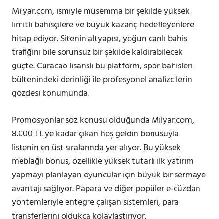
Milyar.com, ismiyle müsemma bir şekilde yüksek
limitli bahisçilere ve büyük kazanç hedefleyenlere
hitap ediyor. Sitenin altyapısı, yoğun canlı bahis
trafiğini bile sorunsuz bir şekilde kaldırabilecek
güçte. Curacao lisanslı bu platform, spor bahisleri
bültenindeki derinliği ile profesyonel analizcilerin
gözdesi konumunda.
Promosyonlar söz konusu olduğunda Milyar.com,
8.000 TL’ye kadar çıkan hoş geldin bonusuyla
listenin en üst sıralarında yer alıyor. Bu yüksek
meblağlı bonus, özellikle yüksek tutarlı ilk yatırım
yapmayı planlayan oyuncular için büyük bir sermaye
avantajı sağlıyor. Papara ve diğer popüler e-cüzdan
yöntemleriyle entegre çalışan sistemleri, para
transferlerini oldukça kolaylaştırıyor.