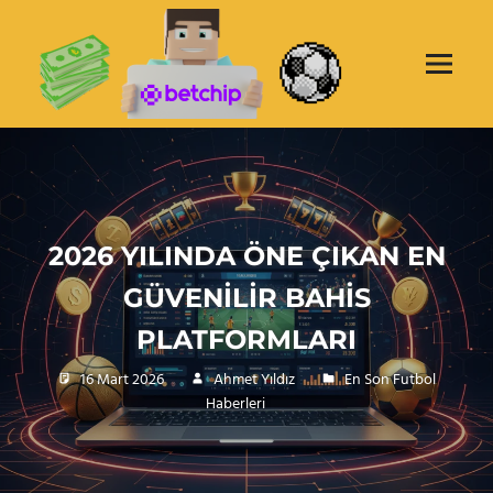
Skip
BETCHI
to
content
KAZAND
Menu
BAHIS
Türkiye'nin
Güvenilir
SITESI
Bahis
Sitesi
Betchip
2026 YILINDA ÖNE ÇIKAN EN
GÜVENILIR BAHIS
PLATFORMLARI
16 Mart 2026
Ahmet Yıldız
En Son Futbol
Haberleri