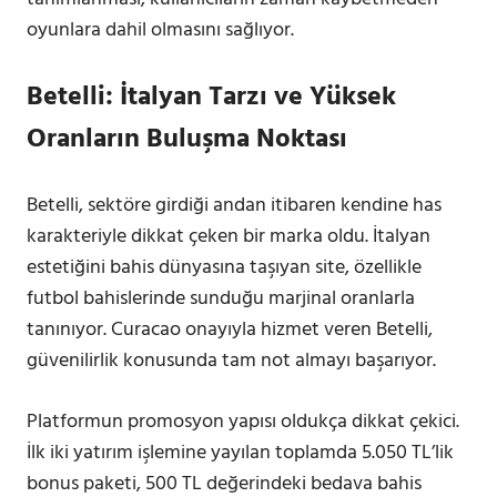
oyunlara dahil olmasını sağlıyor.
Betelli: İtalyan Tarzı ve Yüksek
Oranların Buluşma Noktası
Betelli, sektöre girdiği andan itibaren kendine has
karakteriyle dikkat çeken bir marka oldu. İtalyan
estetiğini bahis dünyasına taşıyan site, özellikle
futbol bahislerinde sunduğu marjinal oranlarla
tanınıyor. Curacao onayıyla hizmet veren Betelli,
güvenilirlik konusunda tam not almayı başarıyor.
Platformun promosyon yapısı oldukça dikkat çekici.
İlk iki yatırım işlemine yayılan toplamda 5.050 TL’lik
bonus paketi, 500 TL değerindeki bedava bahis