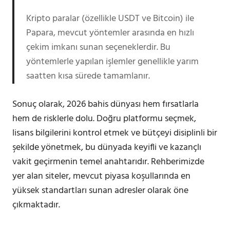
Kripto paralar (özellikle USDT ve Bitcoin) ile
Papara, mevcut yöntemler arasında en hızlı
çekim imkanı sunan seçeneklerdir. Bu
yöntemlerle yapılan işlemler genellikle yarım
saatten kısa sürede tamamlanır.
Sonuç olarak, 2026 bahis dünyası hem fırsatlarla
hem de risklerle dolu. Doğru platformu seçmek,
lisans bilgilerini kontrol etmek ve bütçeyi disiplinli bir
şekilde yönetmek, bu dünyada keyifli ve kazançlı
vakit geçirmenin temel anahtarıdır. Rehberimizde
yer alan siteler, mevcut piyasa koşullarında en
yüksek standartları sunan adresler olarak öne
çıkmaktadır.