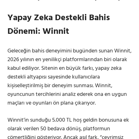
Yapay Zeka Destekli Bahis
Dönemi: Winnit
Geleceğin bahis deneyimini bugünden sunan Winnit,
2026 yılının en yenilikçi platformlarından biri olarak
kabul ediliyor. Sitenin en büyük farkı, yapay zeka
destekli altyapısı sayesinde kullanıcılara
kişiselleştirilmiş bir deneyim sunması. Winnit,
oyuncunun tercihlerini analiz ederek ona en uygun
maçları ve oyunları ön plana çıkarıyor.
Winnit’in sunduğu 5.000 TL hoş geldin bonusuna ek
olarak verilen 50 bedava dönüş, platformun
cömertliğini gösteriyor. Ancak asıl fark, “çevrimsiz