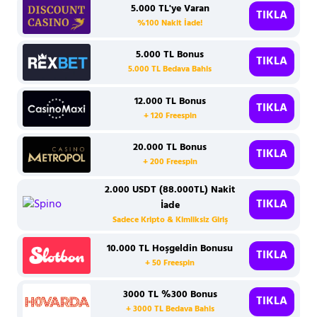
5.000 TL'ye Varan
TIKLA
%100 Nakit İade!
5.000 TL Bonus
TIKLA
5.000 TL Bedava Bahis
12.000 TL Bonus
TIKLA
+ 120 Freespin
20.000 TL Bonus
TIKLA
+ 200 Freespin
2.000 USDT (88.000TL) Nakit
TIKLA
İade
Sadece Kripto & Kimliksiz Giriş
10.000 TL Hoşgeldin Bonusu
TIKLA
+ 50 Freespin
3000 TL %300 Bonus
TIKLA
+ 3000 TL Bedava Bahis