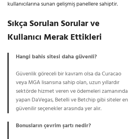
kullanıcılarına sunan gelişmiş panellere sahiptir.
Sıkça Sorulan Sorular ve
Kullanıcı Merak Ettikleri
Hangi bahis sitesi daha güvenli?
Güvenlik göreceli bir kavram olsa da Curacao
veya MGA lisansına sahip olan, uzun yıllardır
sektörde hizmet veren ve ödemeleri zamanında
yapan DaVegas, Betelli ve Betchip gibi siteler en
güvenilir seçenekler arasında yer alır.
Bonusların çevrim şartı nedir?