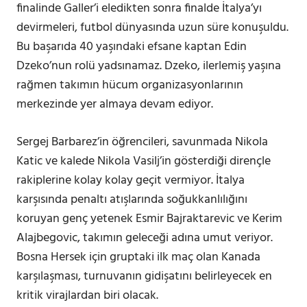
finalinde Galler’i eledikten sonra finalde İtalya’yı
devirmeleri, futbol dünyasında uzun süre konuşuldu.
Bu başarıda 40 yaşındaki efsane kaptan Edin
Dzeko’nun rolü yadsınamaz. Dzeko, ilerlemiş yaşına
rağmen takımın hücum organizasyonlarının
merkezinde yer almaya devam ediyor.
Sergej Barbarez’in öğrencileri, savunmada Nikola
Katic ve kalede Nikola Vasilj’in gösterdiği dirençle
rakiplerine kolay kolay geçit vermiyor. İtalya
karşısında penaltı atışlarında soğukkanlılığını
koruyan genç yetenek Esmir Bajraktarevic ve Kerim
Alajbegovic, takımın geleceği adına umut veriyor.
Bosna Hersek için gruptaki ilk maç olan Kanada
karşılaşması, turnuvanın gidişatını belirleyecek en
kritik virajlardan biri olacak.