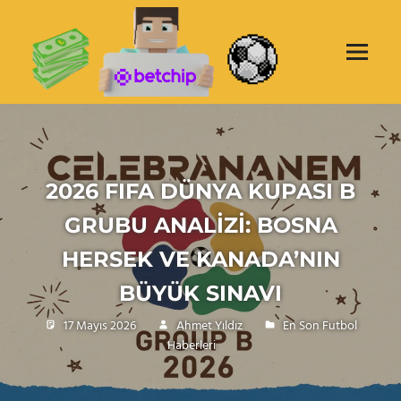
Skip
BETCHI
to
content
KAZAND
Menu
BAHIS
Türkiye'nin
Güvenilir
SITESI
Bahis
Sitesi
Betchip
2026 FIFA DÜNYA KUPASI B
GRUBU ANALIZI: BOSNA
HERSEK VE KANADA’NIN
BÜYÜK SINAVI
17 Mayıs 2026
Ahmet Yıldız
En Son Futbol
Haberleri