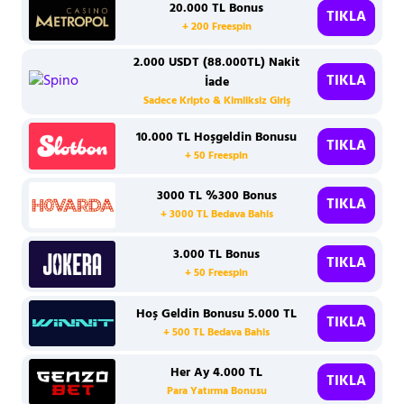
20.000 TL Bonus
TIKLA
+ 200 Freespin
2.000 USDT (88.000TL) Nakit
TIKLA
İade
Sadece Kripto & Kimliksiz Giriş
10.000 TL Hoşgeldin Bonusu
TIKLA
+ 50 Freespin
3000 TL %300 Bonus
TIKLA
+ 3000 TL Bedava Bahis
3.000 TL Bonus
TIKLA
+ 50 Freespin
Hoş Geldin Bonusu 5.000 TL
TIKLA
+ 500 TL Bedava Bahis
Her Ay 4.000 TL
TIKLA
Para Yatırma Bonusu