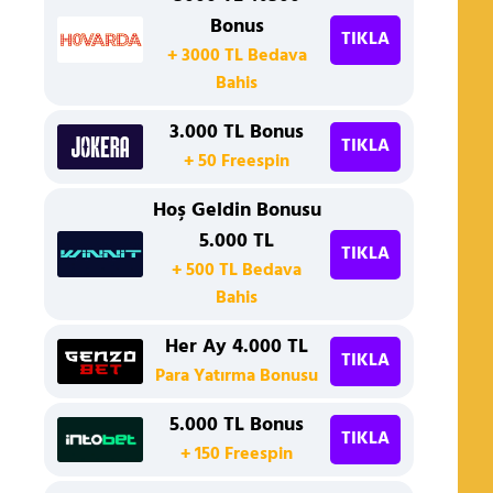
Bonus
TIKLA
+ 3000 TL Bedava
Bahis
3.000 TL Bonus
TIKLA
+ 50 Freespin
Hoş Geldin Bonusu
5.000 TL
TIKLA
+ 500 TL Bedava
Bahis
Her Ay 4.000 TL
TIKLA
Para Yatırma Bonusu
5.000 TL Bonus
TIKLA
+ 150 Freespin