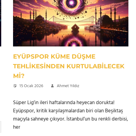
EYÜPSPOR KÜME DÜŞME
TEHLIKESINDEN KURTULABILECEK
MI?
15 Ocak 2026
Ahmet Yıldız
Süper Lig’in ileri haftalarında heyecan dorukta!
Eyüpspor, kritik karşılaşmalardan biri olan Beşiktaş
maçıyla sahneye çıkıyor. İstanbul’un bu renkli derbisi,
her