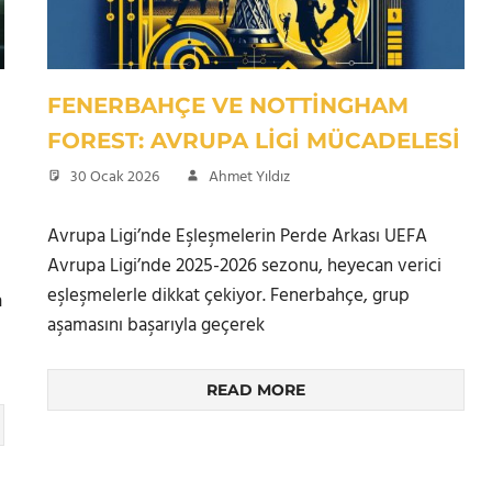
FENERBAHÇE VE NOTTINGHAM
FOREST: AVRUPA LIGI MÜCADELESI
30 Ocak 2026
Ahmet Yıldız
Avrupa Ligi’nde Eşleşmelerin Perde Arkası UEFA
Avrupa Ligi’nde 2025-2026 sezonu, heyecan verici
eşleşmelerle dikkat çekiyor. Fenerbahçe, grup
a
aşamasını başarıyla geçerek
READ MORE