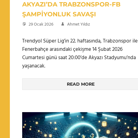
AKYAZI’DA TRABZONSPOR-FB
ŞAMPIYONLUK SAVAŞI
29 Ocak 2026
Ahmet Yıldız
Trendyol Süper Lig’in 22. haftasında, Trabzonspor ile
Fenerbahçe arasındaki çekişme 14 Şubat 2026
Cumartesi günü saat 20:00’de Akyazı Stadyumu’nda
yaşanacak.
READ MORE