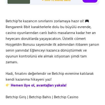
+ 1000 TL Risksiz Bahis
Betchip’te kazancın sınırlarını zorlamaya hazır ol!
Rengarenk 8bit karakterlerle dolu bu büyülü evrende,
casino oyunlarından canlı bahis masalarına kadar her an
heyecanı doruklarda yaşayacaksın. Üstelik cömert
Hoşgeldin Bonusu sayesinde ilk adımından itibaren şansın
senin yanında! Eğlenceyi kazanca dönüştürmek ve
oyunun kontrolünü ele almak istiyorsan şimdi tam
zamanı.
Hadi, fırsatını değerlendir ve Betchip evrenine katılarak
kendi kazanma hikayeni yaz!
Hemen üye ol, avantajları yakala!
Betchip Giriş | Betchip Bahis | Betchip Casino