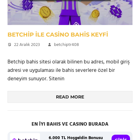
BETCHIP ILE CASINO BAHIS KEYFI
22 Aralık 2023
betchiptr408
Betchip bahis sitesi olarak bilinen bu adres, mobil giriş
adresi ve uygulaması ile bahis severlere özel bir
deneyim sunuyor. Sitenin
READ MORE
EN İYI BAHIS VE CASINO BURADA
6.000 TL Hoşgeldin Bonusu