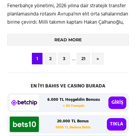
Fenerbahçe yönetimi, 2026 yılına dair stratejik transfer
planlamasında rotasını Avrupa’nın elit orta sahalarından
birine çevirdi. Milli takımın kaptanı Hakan Çalhanoğlu,
READ MORE
Yazı
…
Next
1
2
3
21
»
Posts
sayfalaması
EN İYI BAHIS VE CASINO BURADA
6.000 TL Hoşgeldin Bonusu
GİRİŞ
+ 80 Freespin
20.000 TL Bonus
TIKLA
5000 TL Bedava Bahis