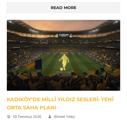
READ MORE
KADIKÖY’DE MILLI YILDIZ SESLERI: YENI
ORTA SAHA PLANI
30 Temmuz 2026
Ahmet Yıldız