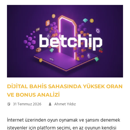
DIJITAL BAHIS SAHASINDA YÜKSEK ORAN
VE BONUS ANALIZI
31 Temmuz 2026
Ahmet Yıldız
İnternet üzerinden oyun oynamak ve şansını denemek
isteyenler için platform seçimi, en az oyunun kendisi