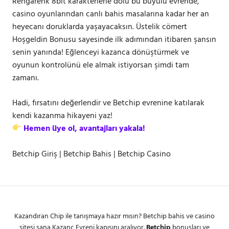
Rengarenk 8bit karakterlerle dolu bu büyülü evrende,
casino oyunlarından canlı bahis masalarına kadar her an
heyecanı doruklarda yaşayacaksın. Üstelik cömert
Hoşgeldin Bonusu sayesinde ilk adımından itibaren şansın
senin yanında! Eğlenceyi kazanca dönüştürmek ve
oyunun kontrolünü ele almak istiyorsan şimdi tam
zamanı.
Hadi, fırsatını değerlendir ve Betchip evrenine katılarak
kendi kazanma hikayeni yaz!
Hemen üye ol, avantajları yakala!
Betchip Giriş | Betchip Bahis | Betchip Casino
Kazandıran Chip ile tanışmaya hazır mısın? Betchip bahis ve casino
sitesi sana Kazanç Evreni kapısını aralıyor.
Betchip
bonusları ve