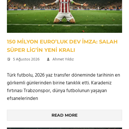
150 MILYON EURO’LUK DEV İMZA: SALAH
SÜPER LIG’IN YENI KRALI
5 Ağustos 2026
Ahmet Yıldız
Türk futbolu, 2026 yaz transfer döneminde tarihinin en
görkemli günlerinden birine tanıklık etti. Karadeniz
fırtınası Trabzonspor, dünya futbolunun yaşayan
efsanelerinden
READ MORE