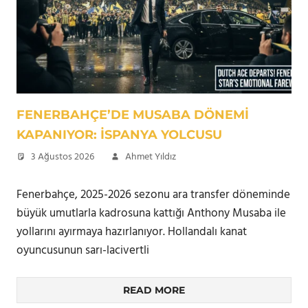
FENERBAHÇE’DE MUSABA DÖNEMI
KAPANIYOR: İSPANYA YOLCUSU
3 Ağustos 2026
Ahmet Yıldız
Fenerbahçe, 2025-2026 sezonu ara transfer döneminde
büyük umutlarla kadrosuna kattığı Anthony Musaba ile
yollarını ayırmaya hazırlanıyor. Hollandalı kanat
oyuncusunun sarı-lacivertli
READ MORE